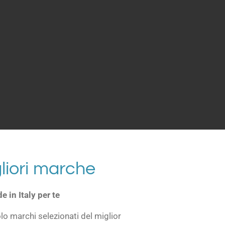
gliori marche
e in Italy per te
olo marchi selezionati del miglior